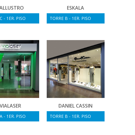
ALLUSTRO
ESKALA
 - 1ER. PISO
TORRE B - 1ER. PISO
VIALASER
DANIEL CASSIN
 - 1ER. PISO
TORRE B - 1ER. PISO