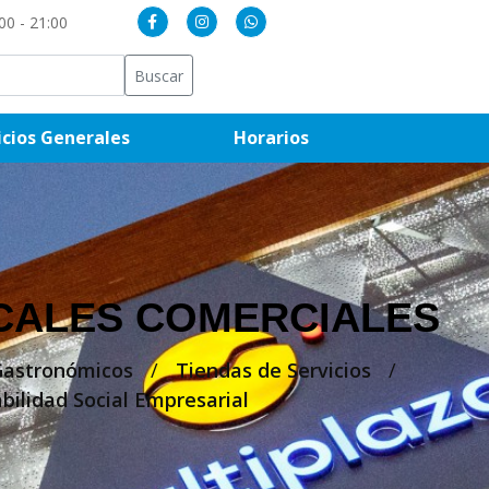
00 - 21:00
Buscar
(current)
(current)
icios Generales
Horarios
CALES COMERCIALES
Gastronómicos
/
Tiendas de Servicios
/
bilidad Social Empresarial