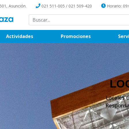
501, Asunción.
021 511-005
/
021 509-420
Horario: 09:
(current)
Actividades
Promociones
Serv
LO
Locales 
Responsa