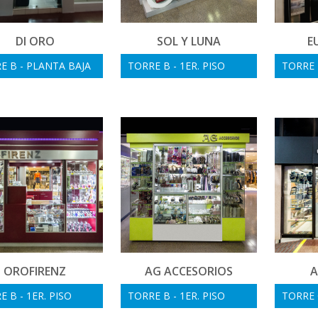
DI ORO
SOL Y LUNA
E
E B - PLANTA BAJA
TORRE B - 1ER. PISO
TORRE B
OROFIRENZ
AG ACCESORIOS
A
 B - 1ER. PISO
TORRE B - 1ER. PISO
TORRE 