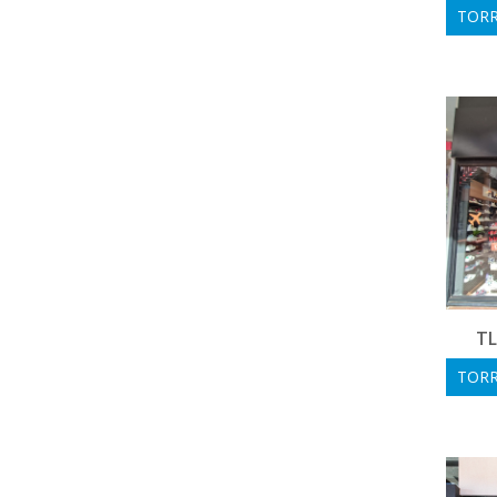
TORR
T
TORR