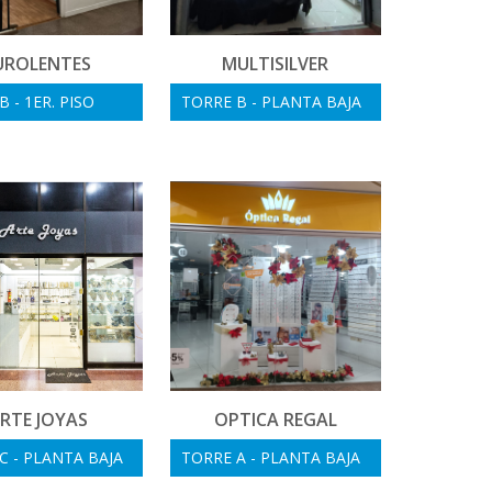
UROLENTES
MULTISILVER
 - 1ER. PISO
TORRE B - PLANTA BAJA
RTE JOYAS
OPTICA REGAL
C - PLANTA BAJA
TORRE A - PLANTA BAJA