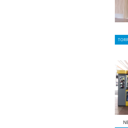
TORR
N