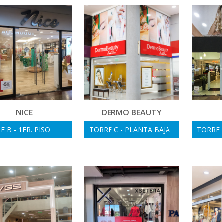
NICE
DERMO BEAUTY
 B - 1ER. PISO
TORRE C - PLANTA BAJA
TORRE 