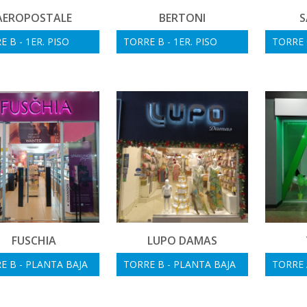
AEROPOSTALE
BERTONI
S
 B - 1ER. PISO
TORRE B - 1ER. PISO
TORRE C
FUSCHIA
LUPO DAMAS
E B - PLANTA BAJA
TORRE B - PLANTA BAJA
TORRE A