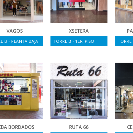
VAGOS
XSETERA
PA
E B - PLANTA BAJA
TORRE B - 1ER. PISO
TORRE B
EBA BORDADOS
RUTA 66
CE