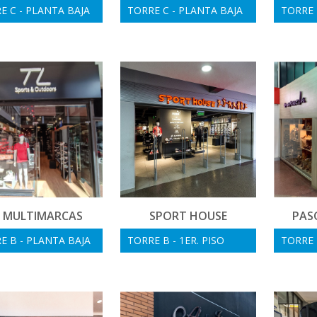
E C - PLANTA BAJA
TORRE C - PLANTA BAJA
TORRE 
L MULTIMARCAS
SPORT HOUSE
PAS
E B - PLANTA BAJA
TORRE B - 1ER. PISO
TORRE 