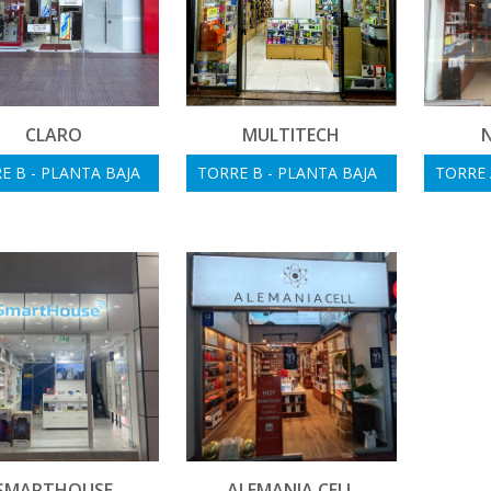
CLARO
MULTITECH
E B - PLANTA BAJA
TORRE B - PLANTA BAJA
TORRE 
SMARTHOUSE
ALEMANIA CELL