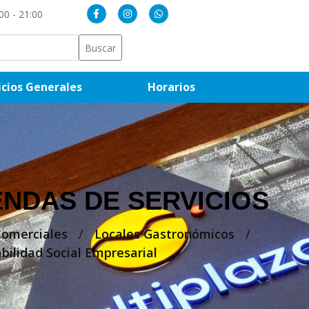
00 - 21:00
Buscar
(current)
(current)
icios Generales
Horarios
ENDAS DE SERVICIOS
Comerciales
/
Locales Gastronómicos
/
bilidad Social Empresarial