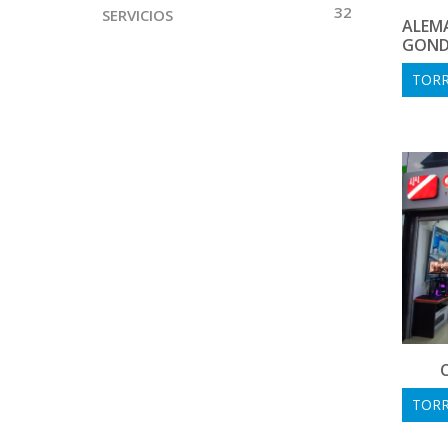
32
SERVICIOS
ALEMA
GOND
TORR
TORR