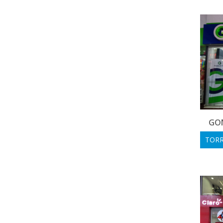
GO
TORR