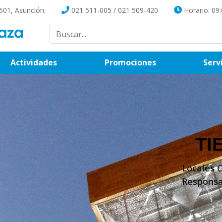
501, Asunción.
021 511-005
/
021 509-420
Horario: 09:
(current)
Actividades
Promociones
Serv
TI
Locales 
Responsa